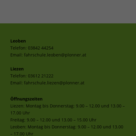
Leoben
Telefon:
03842 44254
Email:
fahrschule.leoben@plonner.at
Liezen
Telefon:
03612 21222
Email:
fahrschule.liezen@plonner.at
Öffnungszeiten
Liezen: Montag bis Donnerstag: 9.00 – 12.00 und 13.00 –
17.00 Uhr
Freitag: 9.00 – 12.00 und 13.00 – 15.00 Uhr
Leoben: Montag bis Donnerstag: 9.00 – 12.00 und 13.00
– 17.00 Uhr