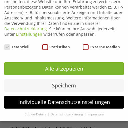
uns helfen, diese Website und Ihre Erfahrung zu verbessern.
Ladungssicherung Bus Vorschriften
Personenbezogene Daten können verarbeitet werden (z. B. IP-
Modul 5
– Gesundheit und Sicherheitstraining
Adressen), z. B. für personalisierte Anzeigen und Inhalte oder
Kurszeiten: 9:00 – 17:00 Uhr
Anzeigen- und Inhaltsmessung.
Weitere Informationen über
die Verwendung Ihrer Daten finden Sie in unserer
(Die Kurszeiten sind individuell anpassbar)
Datenschutzerklärung
.
Sie können Ihre Auswahl jederzeit
unter
Einstellungen
widerrufen oder anpassen.
Neue Variante mit drei Tagen Präsenz und
12
Datenschutzeinstellungen
Std E-Learning.
Gesamt kommen wir auf die 35
Essenziell
Statistiken
Externe Medien
h gesetzlichen Weiterbildungsstunden.
Variante mit E-Learning
Alle akzeptieren
Modul 1
– präsent = 8 Stunden
Modul 3
– präsent = 8 Stunden
Speichern
Modul 12
– präsent = 7 Stunden
12 Std E-Learning
Individuelle Datenschutzeinstellungen
Gesamt 35 Stunden
Cookie-Details
Datenschutzerklärung
Impressum
Datenschutzeinstellungen