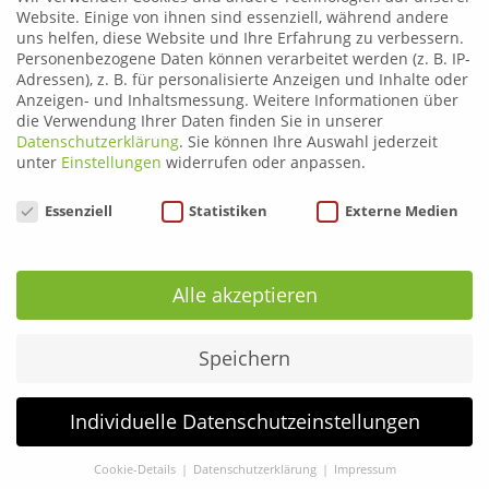
für Inhalte auf Seiten, auf die von dieser Webseite oder
Website. Einige von ihnen sind essenziell, während andere
von einem anderen Internetauftritt aus gelinkt wird,
uns helfen, diese Website und Ihre Erfahrung zu verbessern.
keinerlei Verantwortung oder Haftung.
Personenbezogene Daten können verarbeitet werden (z. B. IP-
Adressen), z. B. für personalisierte Anzeigen und Inhalte oder
Anzeigen- und Inhaltsmessung.
Weitere Informationen über
die Verwendung Ihrer Daten finden Sie in unserer
Datenschutzerklärung
.
Sie können Ihre Auswahl jederzeit
unter
Einstellungen
widerrufen oder anpassen.
Datenschutzeinstellungen
Essenziell
Statistiken
Externe Medien
Leoben
Telefon:
03842 44254
Email:
fahrschule.leoben@plonner.at
Alle akzeptieren
Liezen
Telefon:
03612 21222
Speichern
Email:
fahrschule.liezen@plonner.at
Individuelle Datenschutzeinstellungen
Öffnungszeiten
Liezen: Montag bis Donnerstag: 9.00 – 12.00 und 13.00 –
Cookie-Details
Datenschutzerklärung
Impressum
17.00 Uhr