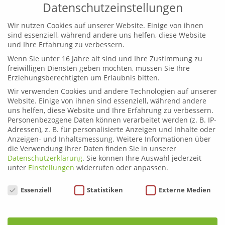
Datenschutzeinstellungen
Wir nutzen Cookies auf unserer Website. Einige von ihnen
sind essenziell, während andere uns helfen, diese Website
und Ihre Erfahrung zu verbessern.
Wenn Sie unter 16 Jahre alt sind und Ihre Zustimmung zu
Leoben
freiwilligen Diensten geben möchten, müssen Sie Ihre
Telefon:
03842 44254
Erziehungsberechtigten um Erlaubnis bitten.
Email:
fahrschule.leoben@plonner.at
Wir verwenden Cookies und andere Technologien auf unserer
Website. Einige von ihnen sind essenziell, während andere
Liezen
uns helfen, diese Website und Ihre Erfahrung zu verbessern.
Telefon:
03612 21222
Personenbezogene Daten können verarbeitet werden (z. B. IP-
Email:
fahrschule.liezen@plonner.at
Adressen), z. B. für personalisierte Anzeigen und Inhalte oder
Anzeigen- und Inhaltsmessung.
Weitere Informationen über
die Verwendung Ihrer Daten finden Sie in unserer
Öffnungszeiten
Datenschutzerklärung
.
Sie können Ihre Auswahl jederzeit
Liezen: Montag bis Donnerstag: 9.00 – 12.00 und 13.00 –
unter
Einstellungen
widerrufen oder anpassen.
17.00 Uhr
Datenschutzeinstellungen
Essenziell
Statistiken
Externe Medien
Freitag: 9.00 – 12.00 und 13.00 – 15.00 Uhr
Leoben: Montag bis Donnerstag: 9.00 – 12.00 und 13.00
– 17.00 Uhr