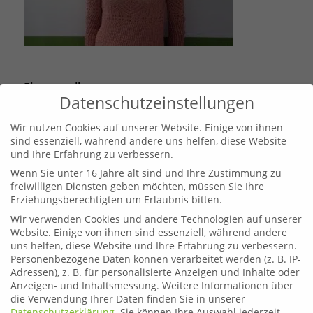
Eintrag teilen
Datenschutzeinstellungen
Wir nutzen Cookies auf unserer Website. Einige von ihnen
sind essenziell, während andere uns helfen, diese Website
und Ihre Erfahrung zu verbessern.
Wenn Sie unter 16 Jahre alt sind und Ihre Zustimmung zu
freiwilligen Diensten geben möchten, müssen Sie Ihre
Erziehungsberechtigten um Erlaubnis bitten.
Wir verwenden Cookies und andere Technologien auf unserer
Website. Einige von ihnen sind essenziell, während andere
uns helfen, diese Website und Ihre Erfahrung zu verbessern.
Personenbezogene Daten können verarbeitet werden (z. B. IP-
Leoben
Adressen), z. B. für personalisierte Anzeigen und Inhalte oder
Telefon:
03842 44254
Anzeigen- und Inhaltsmessung.
Weitere Informationen über
die Verwendung Ihrer Daten finden Sie in unserer
Email:
fahrschule.leoben@plonner.at
Datenschutzerklärung
.
Sie können Ihre Auswahl jederzeit