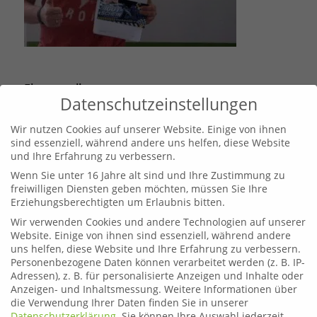
Eintrag teilen
Datenschutzeinstellungen
Wir nutzen Cookies auf unserer Website. Einige von ihnen
sind essenziell, während andere uns helfen, diese Website
und Ihre Erfahrung zu verbessern.
Wenn Sie unter 16 Jahre alt sind und Ihre Zustimmung zu
freiwilligen Diensten geben möchten, müssen Sie Ihre
Erziehungsberechtigten um Erlaubnis bitten.
Wir verwenden Cookies und andere Technologien auf unserer
Website. Einige von ihnen sind essenziell, während andere
uns helfen, diese Website und Ihre Erfahrung zu verbessern.
Personenbezogene Daten können verarbeitet werden (z. B. IP-
Leoben
Adressen), z. B. für personalisierte Anzeigen und Inhalte oder
Telefon:
03842 44254
Anzeigen- und Inhaltsmessung.
Weitere Informationen über
die Verwendung Ihrer Daten finden Sie in unserer
Email:
fahrschule.leoben@plonner.at
Datenschutzerklärung
.
Sie können Ihre Auswahl jederzeit