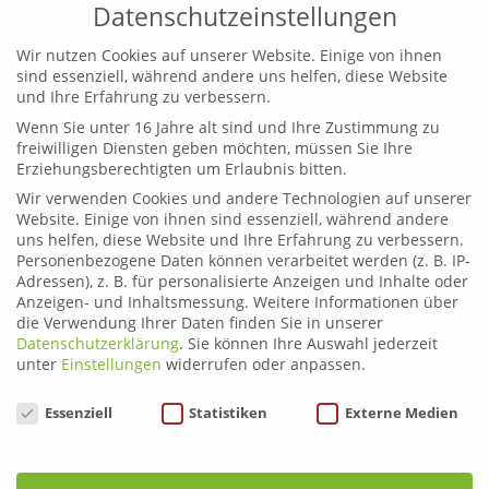
Datenschutzeinstellungen
Wir nutzen Cookies auf unserer Website. Einige von ihnen
sind essenziell, während andere uns helfen, diese Website
und Ihre Erfahrung zu verbessern.
Wenn Sie unter 16 Jahre alt sind und Ihre Zustimmung zu
Leoben
freiwilligen Diensten geben möchten, müssen Sie Ihre
Telefon:
03842 44254
Erziehungsberechtigten um Erlaubnis bitten.
Email:
fahrschule.leoben@plonner.at
Wir verwenden Cookies und andere Technologien auf unserer
Website. Einige von ihnen sind essenziell, während andere
Liezen
uns helfen, diese Website und Ihre Erfahrung zu verbessern.
Telefon:
03612 21222
Personenbezogene Daten können verarbeitet werden (z. B. IP-
Email:
fahrschule.liezen@plonner.at
Adressen), z. B. für personalisierte Anzeigen und Inhalte oder
Anzeigen- und Inhaltsmessung.
Weitere Informationen über
die Verwendung Ihrer Daten finden Sie in unserer
Öffnungszeiten
Datenschutzerklärung
.
Sie können Ihre Auswahl jederzeit
Liezen: Montag bis Donnerstag: 9.00 – 12.00 und 13.00 –
unter
Einstellungen
widerrufen oder anpassen.
17.00 Uhr
Datenschutzeinstellungen
Essenziell
Statistiken
Externe Medien
Freitag: 9.00 – 12.00 und 13.00 – 15.00 Uhr
Leoben: Montag bis Donnerstag: 9.00 – 12.00 und 13.00
– 17.00 Uhr