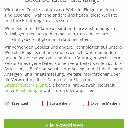
Wir nutzen Cookies auf unserer Website. Einige von ihnen
sind essenziell, während andere uns helfen, diese Website
und Ihre Erfahrung zu verbessern.
Leoben
Wenn Sie unter 16 Jahre alt sind und Ihre Zustimmung zu
Telefon:
03842 44254
freiwilligen Diensten geben möchten, müssen Sie Ihre
Email:
fahrschule.leoben@plonner.at
Erziehungsberechtigten um Erlaubnis bitten.
Wir verwenden Cookies und andere Technologien auf unserer
Liezen
Website. Einige von ihnen sind essenziell, während andere
Telefon:
03612 21222
uns helfen, diese Website und Ihre Erfahrung zu verbessern.
Personenbezogene Daten können verarbeitet werden (z. B. IP-
Email:
fahrschule.liezen@plonner.at
Adressen), z. B. für personalisierte Anzeigen und Inhalte oder
Anzeigen- und Inhaltsmessung.
Weitere Informationen über
Öffnungszeiten
die Verwendung Ihrer Daten finden Sie in unserer
Datenschutzerklärung
.
Sie können Ihre Auswahl jederzeit
Liezen: Montag bis Donnerstag: 9.00 – 12.00 und 13.00 –
unter
Einstellungen
widerrufen oder anpassen.
17.00 Uhr
Freitag: 9.00 – 12.00 und 13.00 – 15.00 Uhr
Datenschutzeinstellungen
Essenziell
Statistiken
Externe Medien
Leoben: Montag bis Donnerstag: 9.00 – 12.00 und 13.00
– 17.00 Uhr
Freitag: 9.00 – 12.00 und 13.00 – 16.00 Uhr
Alle akzeptieren