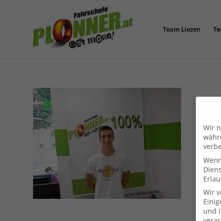
Team Liezen
Te
Wir n
währe
verbe
Wenn 
Dien
Erlau
Wir 
Einig
und I
verar