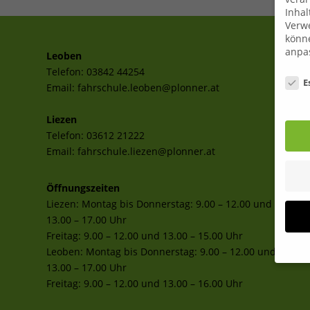
Inhal
Verwe
könne
anpa
Leoben
Telefon:
03842 44254
Date
E
Email:
fahrschule.leoben@plonner.at
Liezen
Telefon:
03612 21222
Email:
fahrschule.liezen@plonner.at
Öffnungszeiten
Liezen: Montag bis Donnerstag: 9.00 – 12.00 und
13.00 – 17.00 Uhr
Freitag: 9.00 – 12.00 und 13.00 – 15.00 Uhr
Leoben: Montag bis Donnerstag: 9.00 – 12.00 und
13.00 – 17.00 Uhr
Freitag: 9.00 – 12.00 und 13.00 – 16.00 Uhr
Wenn 
Dien