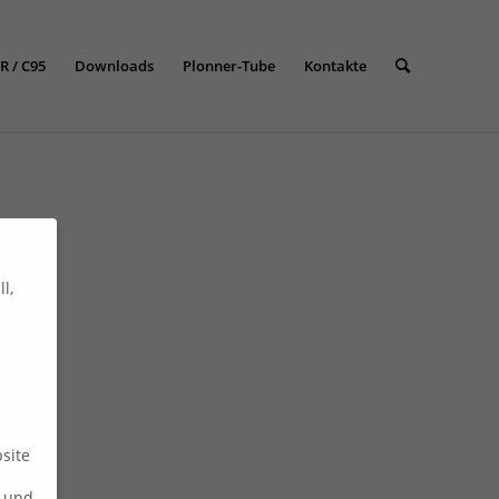
R / C95
Downloads
Plonner-Tube
Kontakte
l,
site
n und