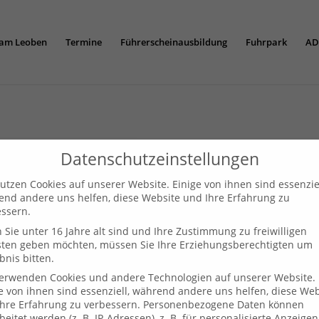
am Leoben
Termine
Führerscheinausbildung
Fuhrpark
AD
Datenschutzeinstellungen
utzen Cookies auf unserer Website. Einige von ihnen sind essenziel
nd andere uns helfen, diese Website und Ihre Erfahrung zu
ssern.
Sie unter 16 Jahre alt sind und Ihre Zustimmung zu freiwilligen
sten geben möchten, müssen Sie Ihre Erziehungsberechtigten um
bnis bitten.
verwenden Cookies und andere Technologien auf unserer Website.
e von ihnen sind essenziell, während andere uns helfen, diese Web
hre Erfahrung zu verbessern.
Personenbezogene Daten können
beitet werden (z. B. IP-Adressen), z. B. für personalisierte Anzeige