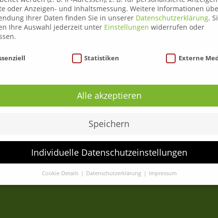
te oder Anzeigen- und Inhaltsmessung.
Weitere Informationen übe
ndung Ihrer Daten finden Sie in unserer
Datenschutzerklärung
.
S
n Ihre Auswahl jederzeit unter
Einstellungen
widerrufen oder
ssen.
Über uns
nschutzeinstellungen
Liezen
ssenziell
Statistiken
Externe Me
Leoben
Anmeldung
Alle akzeptieren
ADR Gefahrengutlenkerkurse
C95 Weiterbildung
Speichern
News
Kontakt
Individuelle Datenschutzeinstellungen
Cookie-Details
Datenschutzerklärung
Impressum
Datenschutzeinstellungen
Sie unter 16 Jahre alt sind und Ihre Zustimmung zu freiwilligen
sten geben möchten, müssen Sie Ihre Erziehungsberechtigten um