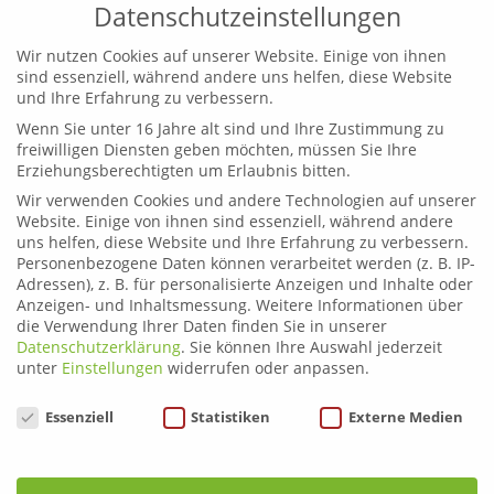
Datenschutzeinstellungen
Wir nutzen Cookies auf unserer Website. Einige von ihnen
sind essenziell, während andere uns helfen, diese Website
und Ihre Erfahrung zu verbessern.
Wenn Sie unter 16 Jahre alt sind und Ihre Zustimmung zu
Leoben
freiwilligen Diensten geben möchten, müssen Sie Ihre
Telefon:
03842 44254
Erziehungsberechtigten um Erlaubnis bitten.
Email:
fahrschule.leoben@plonner.at
Wir verwenden Cookies und andere Technologien auf unserer
Website. Einige von ihnen sind essenziell, während andere
Liezen
uns helfen, diese Website und Ihre Erfahrung zu verbessern.
Telefon:
03612 21222
Personenbezogene Daten können verarbeitet werden (z. B. IP-
Email:
fahrschule.liezen@plonner.at
Adressen), z. B. für personalisierte Anzeigen und Inhalte oder
Anzeigen- und Inhaltsmessung.
Weitere Informationen über
die Verwendung Ihrer Daten finden Sie in unserer
Öffnungszeiten
Datenschutzerklärung
.
Sie können Ihre Auswahl jederzeit
Liezen: Montag bis Donnerstag: 9.00 – 12.00 und 13.00 –
unter
Einstellungen
widerrufen oder anpassen.
17.00 Uhr
Datenschutzeinstellungen
Essenziell
Statistiken
Externe Medien
Freitag: 9.00 – 12.00 und 13.00 – 15.00 Uhr
Leoben: Montag bis Donnerstag: 9.00 – 12.00 und 13.00
– 17.00 Uhr