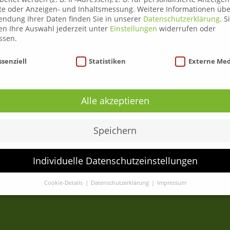
te oder Anzeigen- und Inhaltsmessung.
Weitere Informationen übe
ndung Ihrer Daten finden Sie in unserer
Datenschutzerklärung
.
S
n Ihre Auswahl jederzeit unter
Einstellungen
widerrufen oder
Über uns
ssen.
Liezen
nschutzeinstellungen
ssenziell
Statistiken
Externe Me
Leoben
Anmeldung
ADR Gefahrengutlenkerkurse
Alle akzeptieren
C95 Weiterbildung
Speichern
News
Kontakt
Individuelle Datenschutzeinstellungen
Cookie-Details
Datenschutzerklärung
Impressum
Datenschutzeinstellungen
Sie unter 16 Jahre alt sind und Ihre Zustimmung zu freiwilligen
sten geben möchten, müssen Sie Ihre Erziehungsberechtigten um