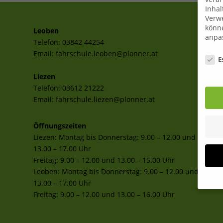
Inhal
Verwe
könne
Leoben
anpa
Telefon:
03842 44254
Date
Email:
fahrschule.leoben@plonner.at
E
Liezen
Telefon:
03612 21222
Email:
fahrschule.liezen@plonner.at
Öffnungszeiten
Liezen: Montag bis Donnerstag: 9.00 – 12.00 und
13.00 – 17.00 Uhr
Freitag: 9.00 – 12.00 und 13.00 – 15.00 Uhr
Leoben: Montag bis Donnerstag: 9.00 – 12.00 und
13.00 – 17.00 Uhr
Freitag: 9.00 – 12.00 und 13.00 – 16.00 Uhr
Wenn 
Dien