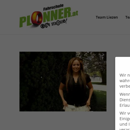
Team Liezen
Te
Wir n
währe
verbe
Wenn 
Dien
Erlau
Wir 
Einig
und I
verar