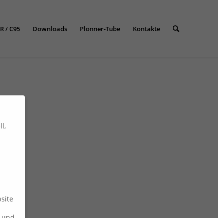
R / C95
Downloads
Plonner-Tube
Kontakte
l,
site
n und