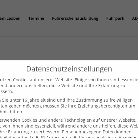
am Leoben
Termine
Führerscheinausbildung
Fuhrpark
AD
Datenschutzeinstellungen
utzen Cookies auf unserer Website. Einige von ihnen sind essenziel
nd andere uns helfen, diese Website und Ihre Erfahrung zu
ssern.
Sie unter 16 Jahre alt sind und Ihre Zustimmung zu freiwilligen
sten geben möchten, müssen Sie Ihre Erziehungsberechtigten um
bnis bitten.
verwenden Cookies und andere Technologien auf unserer Website.
e von ihnen sind essenziell, während andere uns helfen, diese Web
hre Erfahrung zu verbessern.
Personenbezogene Daten können
beitet werden (z. B. IP-Adressen), z. B. für personalisierte Anzeige