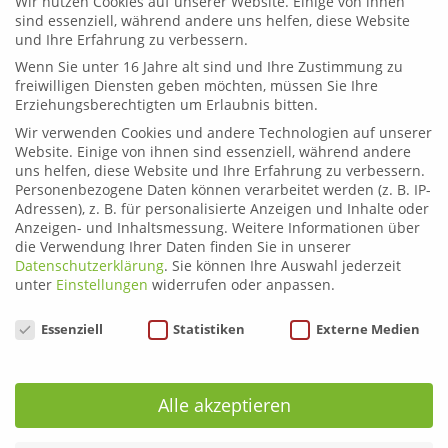
Wir nutzen Cookies auf unserer Website. Einige von ihnen
Leoben
sind essenziell, während andere uns helfen, diese Website
und Ihre Erfahrung zu verbessern.
Telefon:
03842 44254
Email:
fahrschule.leoben@plonner.at
Wenn Sie unter 16 Jahre alt sind und Ihre Zustimmung zu
freiwilligen Diensten geben möchten, müssen Sie Ihre
Erziehungsberechtigten um Erlaubnis bitten.
Liezen
Wir verwenden Cookies und andere Technologien auf unserer
Telefon:
03612 21222
Website. Einige von ihnen sind essenziell, während andere
Email:
fahrschule.liezen@plonner.at
uns helfen, diese Website und Ihre Erfahrung zu verbessern.
Personenbezogene Daten können verarbeitet werden (z. B. IP-
Adressen), z. B. für personalisierte Anzeigen und Inhalte oder
Öffnungszeiten
Anzeigen- und Inhaltsmessung.
Weitere Informationen über
Liezen: Montag bis Donnerstag: 9.00 – 12.00 und 13.00 –
die Verwendung Ihrer Daten finden Sie in unserer
17.00 Uhr
Datenschutzerklärung
.
Sie können Ihre Auswahl jederzeit
Freitag: 9.00 – 12.00 und 13.00 – 15.00 Uhr
unter
Einstellungen
widerrufen oder anpassen.
Leoben: Montag bis Donnerstag: 9.00 – 12.00 und 13.00
Datenschutzeinstellungen
– 17.00 Uhr
Essenziell
Statistiken
Externe Medien
Freitag: 9.00 – 12.00 und 13.00 – 16.00 Uhr
Alle akzeptieren