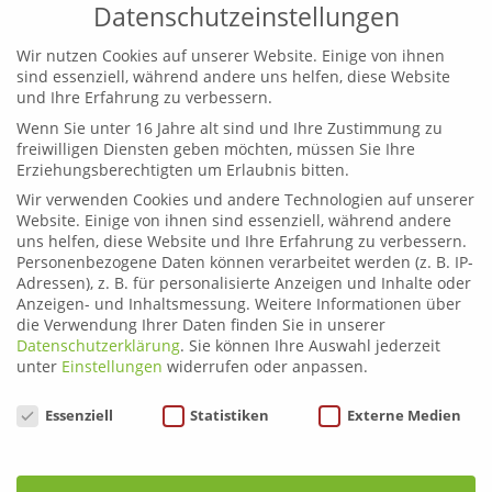
Datenschutzeinstellungen
Wir nutzen Cookies auf unserer Website. Einige von ihnen
sind essenziell, während andere uns helfen, diese Website
und Ihre Erfahrung zu verbessern.
Wenn Sie unter 16 Jahre alt sind und Ihre Zustimmung zu
Leoben
freiwilligen Diensten geben möchten, müssen Sie Ihre
Telefon:
03842 44254
Erziehungsberechtigten um Erlaubnis bitten.
Email:
fahrschule.leoben@plonner.at
Wir verwenden Cookies und andere Technologien auf unserer
Website. Einige von ihnen sind essenziell, während andere
Liezen
uns helfen, diese Website und Ihre Erfahrung zu verbessern.
Telefon:
03612 21222
Personenbezogene Daten können verarbeitet werden (z. B. IP-
Email:
fahrschule.liezen@plonner.at
Adressen), z. B. für personalisierte Anzeigen und Inhalte oder
Anzeigen- und Inhaltsmessung.
Weitere Informationen über
die Verwendung Ihrer Daten finden Sie in unserer
Öffnungszeiten
Datenschutzerklärung
.
Sie können Ihre Auswahl jederzeit
Liezen: Montag bis Donnerstag: 9.00 – 12.00 und 13.00 –
unter
Einstellungen
widerrufen oder anpassen.
17.00 Uhr
Datenschutzeinstellungen
Essenziell
Statistiken
Externe Medien
Freitag: 9.00 – 12.00 und 13.00 – 15.00 Uhr
Leoben: Montag bis Donnerstag: 9.00 – 12.00 und 13.00
– 17.00 Uhr