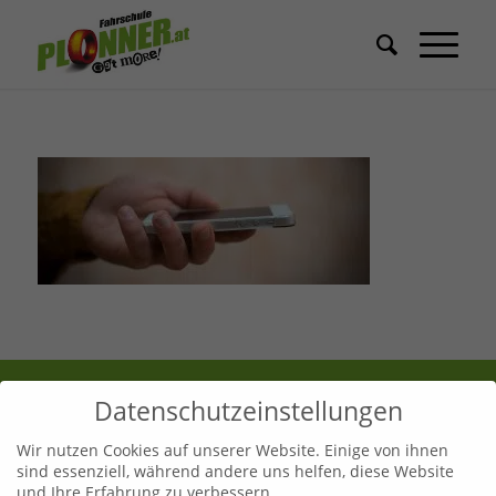
Datenschutzeinstellungen
Leoben
Telefon:
03842 44254
Wir nutzen Cookies auf unserer Website. Einige von ihnen
sind essenziell, während andere uns helfen, diese Website
Email:
fahrschule.leoben@plonner.at
und Ihre Erfahrung zu verbessern.