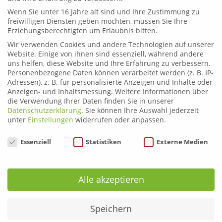
Wenn Sie unter 16 Jahre alt sind und Ihre Zustimmung zu
Liezen
freiwilligen Diensten geben möchten, müssen Sie Ihre
Telefon:
03612 21222
Erziehungsberechtigten um Erlaubnis bitten.
Email:
fahrschule.liezen@plonner.at
Wir verwenden Cookies und andere Technologien auf unserer
Website. Einige von ihnen sind essenziell, während andere
Öffnungszeiten
uns helfen, diese Website und Ihre Erfahrung zu verbessern.
Personenbezogene Daten können verarbeitet werden (z. B. IP-
Liezen: Montag bis Donnerstag: 9.00 – 12.00 und 13.00 –
Adressen), z. B. für personalisierte Anzeigen und Inhalte oder
17.00 Uhr
Anzeigen- und Inhaltsmessung.
Weitere Informationen über
Freitag: 9.00 – 12.00 und 13.00 – 15.00 Uhr
die Verwendung Ihrer Daten finden Sie in unserer
Leoben: Montag bis Donnerstag: 9.00 – 12.00 und 13.00
Datenschutzerklärung
.
Sie können Ihre Auswahl jederzeit
– 17.00 Uhr
unter
Einstellungen
widerrufen oder anpassen.
Freitag: 9.00 – 12.00 und 13.00 – 16.00 Uhr
Datenschutzeinstellungen
Essenziell
Statistiken
Externe Medien
Alle akzeptieren
Über uns
Liezen
Speichern
Leoben