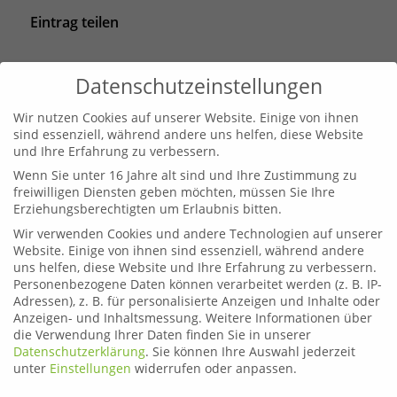
Eintrag teilen
Datenschutzeinstellungen
Wir nutzen Cookies auf unserer Website. Einige von ihnen
sind essenziell, während andere uns helfen, diese Website
und Ihre Erfahrung zu verbessern.
Wenn Sie unter 16 Jahre alt sind und Ihre Zustimmung zu
freiwilligen Diensten geben möchten, müssen Sie Ihre
Erziehungsberechtigten um Erlaubnis bitten.
Wir verwenden Cookies und andere Technologien auf unserer
Website. Einige von ihnen sind essenziell, während andere
Leoben
uns helfen, diese Website und Ihre Erfahrung zu verbessern.
Telefon:
03842 44254
Personenbezogene Daten können verarbeitet werden (z. B. IP-
Email:
fahrschule.leoben@plonner.at
Adressen), z. B. für personalisierte Anzeigen und Inhalte oder
Anzeigen- und Inhaltsmessung.
Weitere Informationen über
Liezen
die Verwendung Ihrer Daten finden Sie in unserer
Datenschutzerklärung
.
Sie können Ihre Auswahl jederzeit
Telefon:
03612 21222
unter
Einstellungen
widerrufen oder anpassen.
Email:
fahrschule.liezen@plonner.at