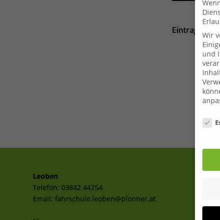
Wenn 
Dien
Erlau
Eintrag teile
Wir 
Einig
und I
verar
Inhal
Verwe
könne
anpa
Date
E
Leoben
Telefon:
03842 44254
Email:
fahrschule.leoben@plonner.at