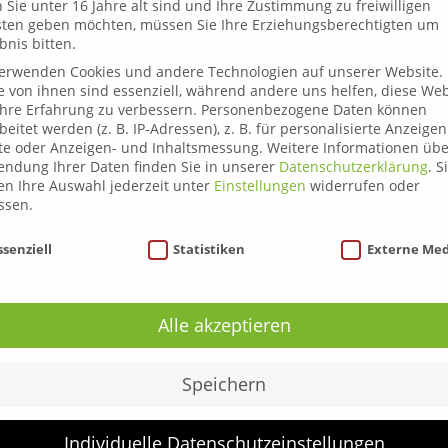
Sie unter 16 Jahre alt sind und Ihre Zustimmung zu freiwilligen
sten geben möchten, müssen Sie Ihre Erziehungsberechtigten um
bnis bitten.
n
verwenden Cookies und andere Technologien auf unserer Website.
e von ihnen sind essenziell, während andere uns helfen, diese Web
hre Erfahrung zu verbessern.
Personenbezogene Daten können
beitet werden (z. B. IP-Adressen), z. B. für personalisierte Anzeige
te oder Anzeigen- und Inhaltsmessung.
Weitere Informationen übe
ndung Ihrer Daten finden Sie in unserer
Datenschutzerklärung
.
S
n Ihre Auswahl jederzeit unter
Einstellungen
widerrufen oder
ssen.
nschutzeinstellungen
ssenziell
Statistiken
Externe Me
Alle akzeptieren
Über uns
Speichern
Liezen
Leoben
Individuelle Datenschutzeinstellungen