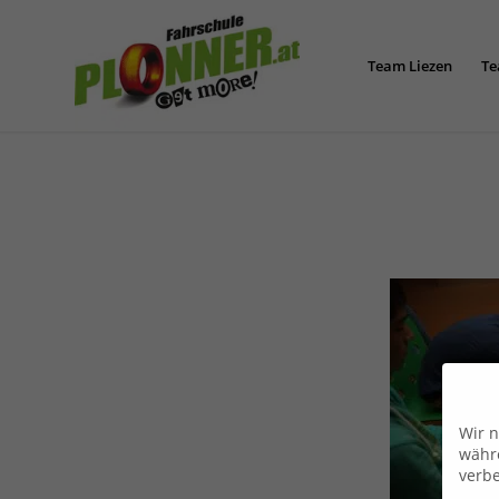
Team Liezen
Te
Wir n
währe
verbe