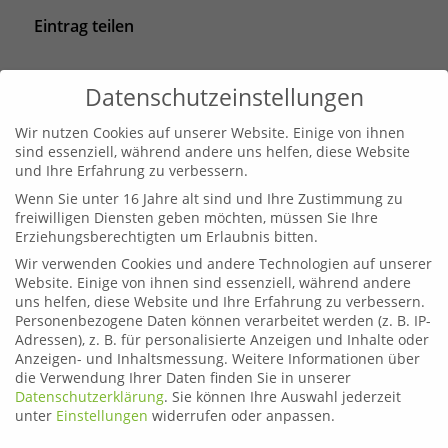
Eintrag teilen
Datenschutzeinstellungen
Wir nutzen Cookies auf unserer Website. Einige von ihnen
sind essenziell, während andere uns helfen, diese Website
und Ihre Erfahrung zu verbessern.
Wenn Sie unter 16 Jahre alt sind und Ihre Zustimmung zu
freiwilligen Diensten geben möchten, müssen Sie Ihre
Erziehungsberechtigten um Erlaubnis bitten.
Wir verwenden Cookies und andere Technologien auf unserer
Website. Einige von ihnen sind essenziell, während andere
Leoben
uns helfen, diese Website und Ihre Erfahrung zu verbessern.
Telefon:
03842 44254
Personenbezogene Daten können verarbeitet werden (z. B. IP-
Email:
fahrschule.leoben@plonner.at
Adressen), z. B. für personalisierte Anzeigen und Inhalte oder
Anzeigen- und Inhaltsmessung.
Weitere Informationen über
Liezen
die Verwendung Ihrer Daten finden Sie in unserer
Datenschutzerklärung
.
Sie können Ihre Auswahl jederzeit
Telefon:
03612 21222
unter
Einstellungen
widerrufen oder anpassen.
Email:
fahrschule.liezen@plonner.at