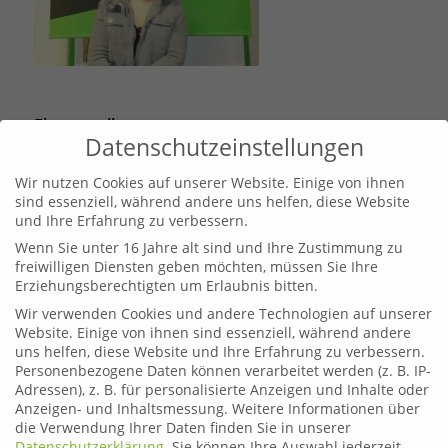
Eintrag teilen
Datenschutzeinstellungen
Wir nutzen Cookies auf unserer Website. Einige von ihnen
sind essenziell, während andere uns helfen, diese Website
und Ihre Erfahrung zu verbessern.
Wenn Sie unter 16 Jahre alt sind und Ihre Zustimmung zu
freiwilligen Diensten geben möchten, müssen Sie Ihre
Erziehungsberechtigten um Erlaubnis bitten.
Wir verwenden Cookies und andere Technologien auf unserer
Website. Einige von ihnen sind essenziell, während andere
uns helfen, diese Website und Ihre Erfahrung zu verbessern.
Personenbezogene Daten können verarbeitet werden (z. B. IP-
Leoben
Adressen), z. B. für personalisierte Anzeigen und Inhalte oder
Telefon:
03842 44254
Anzeigen- und Inhaltsmessung.
Weitere Informationen über
die Verwendung Ihrer Daten finden Sie in unserer
Email:
fahrschule.leoben@plonner.at
Datenschutzerklärung
.
Sie können Ihre Auswahl jederzeit