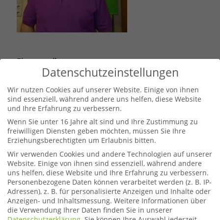
Eintrag teilen
Datenschutzeinstellungen
Wir nutzen Cookies auf unserer Website. Einige von ihnen
sind essenziell, während andere uns helfen, diese Website
und Ihre Erfahrung zu verbessern.
Wenn Sie unter 16 Jahre alt sind und Ihre Zustimmung zu
freiwilligen Diensten geben möchten, müssen Sie Ihre
Erziehungsberechtigten um Erlaubnis bitten.
Wir verwenden Cookies und andere Technologien auf unserer
Website. Einige von ihnen sind essenziell, während andere
uns helfen, diese Website und Ihre Erfahrung zu verbessern.
Personenbezogene Daten können verarbeitet werden (z. B. IP-
Leoben
Adressen), z. B. für personalisierte Anzeigen und Inhalte oder
Telefon:
03842 44254
Anzeigen- und Inhaltsmessung.
Weitere Informationen über
die Verwendung Ihrer Daten finden Sie in unserer
Email:
fahrschule.leoben@plonner.at
Datenschutzerklärung
.
Sie können Ihre Auswahl jederzeit