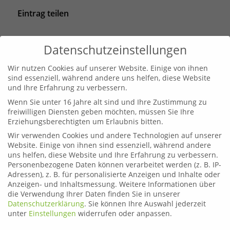
Eintrag teilen
Datenschutzeinstellungen
Wir nutzen Cookies auf unserer Website. Einige von ihnen
sind essenziell, während andere uns helfen, diese Website
und Ihre Erfahrung zu verbessern.
Wenn Sie unter 16 Jahre alt sind und Ihre Zustimmung zu
freiwilligen Diensten geben möchten, müssen Sie Ihre
Erziehungsberechtigten um Erlaubnis bitten.
Wir verwenden Cookies und andere Technologien auf unserer
Website. Einige von ihnen sind essenziell, während andere
Leoben
uns helfen, diese Website und Ihre Erfahrung zu verbessern.
Telefon:
03842 44254
Personenbezogene Daten können verarbeitet werden (z. B. IP-
Email:
fahrschule.leoben@plonner.at
Adressen), z. B. für personalisierte Anzeigen und Inhalte oder
Anzeigen- und Inhaltsmessung.
Weitere Informationen über
Liezen
die Verwendung Ihrer Daten finden Sie in unserer
Datenschutzerklärung
.
Sie können Ihre Auswahl jederzeit
Telefon:
03612 21222
unter
Einstellungen
widerrufen oder anpassen.
Email:
fahrschule.liezen@plonner.at