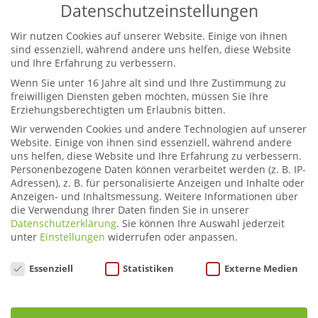
Datenschutzeinstellungen
Wir nutzen Cookies auf unserer Website. Einige von ihnen
sind essenziell, während andere uns helfen, diese Website
und Ihre Erfahrung zu verbessern.
Wenn Sie unter 16 Jahre alt sind und Ihre Zustimmung zu
Leoben
freiwilligen Diensten geben möchten, müssen Sie Ihre
Telefon:
03842 44254
Erziehungsberechtigten um Erlaubnis bitten.
Email:
fahrschule.leoben@plonner.at
Wir verwenden Cookies und andere Technologien auf unserer
Website. Einige von ihnen sind essenziell, während andere
Liezen
uns helfen, diese Website und Ihre Erfahrung zu verbessern.
Telefon:
03612 21222
Personenbezogene Daten können verarbeitet werden (z. B. IP-
Email:
fahrschule.liezen@plonner.at
Adressen), z. B. für personalisierte Anzeigen und Inhalte oder
Anzeigen- und Inhaltsmessung.
Weitere Informationen über
die Verwendung Ihrer Daten finden Sie in unserer
Öffnungszeiten
Datenschutzerklärung
.
Sie können Ihre Auswahl jederzeit
Liezen: Montag bis Donnerstag: 9.00 – 12.00 und 13.00 –
unter
Einstellungen
widerrufen oder anpassen.
17.00 Uhr
Datenschutzeinstellungen
Essenziell
Statistiken
Externe Medien
Freitag: 9.00 – 12.00 und 13.00 – 15.00 Uhr
Leoben: Montag bis Donnerstag: 9.00 – 12.00 und 13.00
– 17.00 Uhr