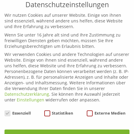
Datenschutzeinstellungen
Wir nutzen Cookies auf unserer Website. Einige von ihnen
sind essenziell, während andere uns helfen, diese Website
und Ihre Erfahrung zu verbessern.
Wenn Sie unter 16 Jahre alt sind und Ihre Zustimmung zu
Leoben
freiwilligen Diensten geben möchten, müssen Sie Ihre
Telefon:
03842 44254
Erziehungsberechtigten um Erlaubnis bitten.
Email:
fahrschule.leoben@plonner.at
Wir verwenden Cookies und andere Technologien auf unserer
Website. Einige von ihnen sind essenziell, während andere
Liezen
uns helfen, diese Website und Ihre Erfahrung zu verbessern.
Telefon:
03612 21222
Personenbezogene Daten können verarbeitet werden (z. B. IP-
Email:
fahrschule.liezen@plonner.at
Adressen), z. B. für personalisierte Anzeigen und Inhalte oder
Anzeigen- und Inhaltsmessung.
Weitere Informationen über
die Verwendung Ihrer Daten finden Sie in unserer
Öffnungszeiten
Datenschutzerklärung
.
Sie können Ihre Auswahl jederzeit
Liezen: Montag bis Donnerstag: 9.00 – 12.00 und 13.00 –
unter
Einstellungen
widerrufen oder anpassen.
17.00 Uhr
Datenschutzeinstellungen
Essenziell
Statistiken
Externe Medien
Freitag: 9.00 – 12.00 und 13.00 – 15.00 Uhr
Leoben: Montag bis Donnerstag: 9.00 – 12.00 und 13.00
– 17.00 Uhr