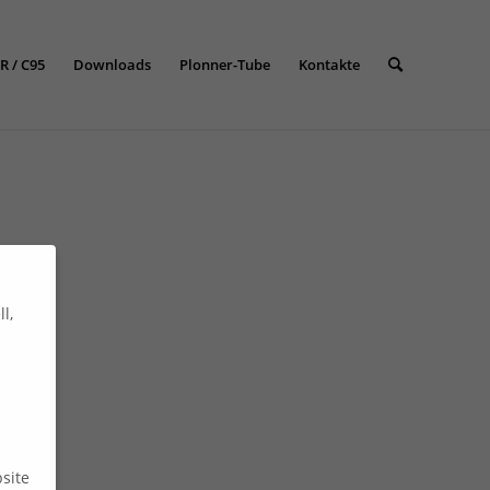
R / C95
Downloads
Plonner-Tube
Kontakte
l,
site