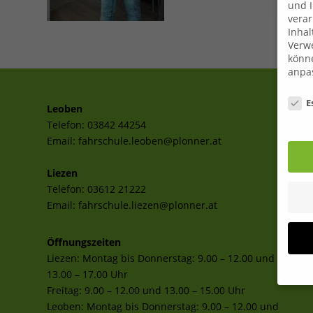
und I
verar
Inhal
Verwe
könne
anpa
Date
E
Leoben
Telefon:
03842 44254
Email:
fahrschule.leoben@plonner.at
Liezen
Telefon:
03612 21222
Email:
fahrschule.liezen@plonner.at
Öffnungszeiten
Liezen: Montag bis Donnerstag: 9.00 – 12.00 und
13.00 – 17.00 Uhr
Freitag: 9.00 – 12.00 und 13.00 – 15.00 Uhr
Leoben: Montag bis Donnerstag: 9.00 – 12.00 und
Wenn 