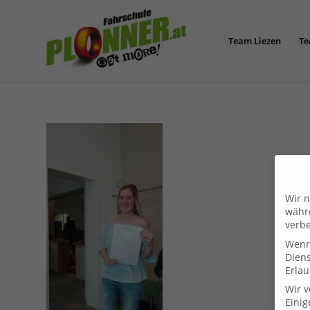
Team Liezen
Te
Wir n
währe
verbe
Wenn 
Dien
Erlau
Wir 
Einig