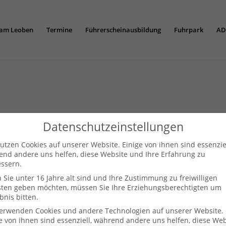
am Leoben
Termine
Führerscheinausbildung
Fuhrpark
AD
Datenschutzeinstellungen
utzen Cookies auf unserer Website. Einige von ihnen sind essenziel
nd andere uns helfen, diese Website und Ihre Erfahrung zu
ssern.
Sie unter 16 Jahre alt sind und Ihre Zustimmung zu freiwilligen
sten geben möchten, müssen Sie Ihre Erziehungsberechtigten um
bnis bitten.
verwenden Cookies und andere Technologien auf unserer Website.
e von ihnen sind essenziell, während andere uns helfen, diese Web