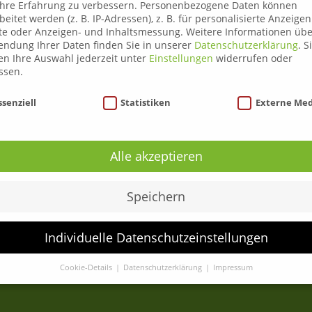
hre Erfahrung zu verbessern.
Personenbezogene Daten können
beitet werden (z. B. IP-Adressen), z. B. für personalisierte Anzeige
te oder Anzeigen- und Inhaltsmessung.
Weitere Informationen übe
ndung Ihrer Daten finden Sie in unserer
Datenschutzerklärung
.
S
n Ihre Auswahl jederzeit unter
Einstellungen
widerrufen oder
ssen.
nschutzeinstellungen
ssenziell
Statistiken
Externe Me
Über uns
Liezen
Alle akzeptieren
Leoben
Anmeldung
Speichern
ADR Gefahrengutlenkerkurse
C95 Weiterbildung
Individuelle Datenschutzeinstellungen
News
Kontakt
Cookie-Details
Datenschutzerklärung
Impressum
Datenschutzeinstellungen
Sie unter 16 Jahre alt sind und Ihre Zustimmung zu freiwilligen