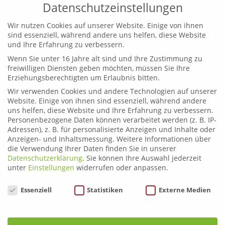
Datenschutzeinstellungen
Wir nutzen Cookies auf unserer Website. Einige von ihnen
sind essenziell, während andere uns helfen, diese Website
und Ihre Erfahrung zu verbessern.
Wenn Sie unter 16 Jahre alt sind und Ihre Zustimmung zu
Leoben
freiwilligen Diensten geben möchten, müssen Sie Ihre
Telefon:
03842 44254
Erziehungsberechtigten um Erlaubnis bitten.
Email:
fahrschule.leoben@plonner.at
Wir verwenden Cookies und andere Technologien auf unserer
Website. Einige von ihnen sind essenziell, während andere
Liezen
uns helfen, diese Website und Ihre Erfahrung zu verbessern.
Telefon:
03612 21222
Personenbezogene Daten können verarbeitet werden (z. B. IP-
Email:
fahrschule.liezen@plonner.at
Adressen), z. B. für personalisierte Anzeigen und Inhalte oder
Anzeigen- und Inhaltsmessung.
Weitere Informationen über
die Verwendung Ihrer Daten finden Sie in unserer
Öffnungszeiten
Datenschutzerklärung
.
Sie können Ihre Auswahl jederzeit
Liezen: Montag bis Donnerstag: 9.00 – 12.00 und 13.00 –
unter
Einstellungen
widerrufen oder anpassen.
17.00 Uhr
Datenschutzeinstellungen
Essenziell
Statistiken
Externe Medien
Freitag: 9.00 – 12.00 und 13.00 – 15.00 Uhr
Leoben: Montag bis Donnerstag: 9.00 – 12.00 und 13.00
– 17.00 Uhr