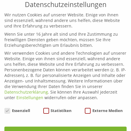
Datenschutzeinstellungen
Wir nutzen Cookies auf unserer Website. Einige von ihnen
sind essenziell, während andere uns helfen, diese Website
und Ihre Erfahrung zu verbessern.
Wenn Sie unter 16 Jahre alt sind und Ihre Zustimmung zu
Leoben
freiwilligen Diensten geben möchten, müssen Sie Ihre
Telefon:
03842 44254
Erziehungsberechtigten um Erlaubnis bitten.
Email:
fahrschule.leoben@plonner.at
Wir verwenden Cookies und andere Technologien auf unserer
Website. Einige von ihnen sind essenziell, während andere
Liezen
uns helfen, diese Website und Ihre Erfahrung zu verbessern.
Telefon:
03612 21222
Personenbezogene Daten können verarbeitet werden (z. B. IP-
Email:
fahrschule.liezen@plonner.at
Adressen), z. B. für personalisierte Anzeigen und Inhalte oder
Anzeigen- und Inhaltsmessung.
Weitere Informationen über
die Verwendung Ihrer Daten finden Sie in unserer
Öffnungszeiten
Datenschutzerklärung
.
Sie können Ihre Auswahl jederzeit
Liezen: Montag bis Donnerstag: 9.00 – 12.00 und 13.00 –
unter
Einstellungen
widerrufen oder anpassen.
17.00 Uhr
Datenschutzeinstellungen
Essenziell
Statistiken
Externe Medien
Freitag: 9.00 – 12.00 und 13.00 – 15.00 Uhr
Leoben: Montag bis Donnerstag: 9.00 – 12.00 und 13.00
– 17.00 Uhr