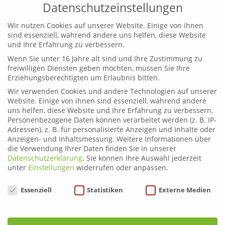
Datenschutzeinstellungen
Wir nutzen Cookies auf unserer Website. Einige von ihnen
sind essenziell, während andere uns helfen, diese Website
und Ihre Erfahrung zu verbessern.
Wenn Sie unter 16 Jahre alt sind und Ihre Zustimmung zu
Leoben
freiwilligen Diensten geben möchten, müssen Sie Ihre
Telefon:
03842 44254
Erziehungsberechtigten um Erlaubnis bitten.
Email:
fahrschule.leoben@plonner.at
Wir verwenden Cookies und andere Technologien auf unserer
Website. Einige von ihnen sind essenziell, während andere
Liezen
uns helfen, diese Website und Ihre Erfahrung zu verbessern.
Telefon:
03612 21222
Personenbezogene Daten können verarbeitet werden (z. B. IP-
Email:
fahrschule.liezen@plonner.at
Adressen), z. B. für personalisierte Anzeigen und Inhalte oder
Anzeigen- und Inhaltsmessung.
Weitere Informationen über
die Verwendung Ihrer Daten finden Sie in unserer
Öffnungszeiten
Datenschutzerklärung
.
Sie können Ihre Auswahl jederzeit
Liezen: Montag bis Donnerstag: 9.00 – 12.00 und 13.00 –
unter
Einstellungen
widerrufen oder anpassen.
17.00 Uhr
Datenschutzeinstellungen
Essenziell
Statistiken
Externe Medien
Freitag: 9.00 – 12.00 und 13.00 – 15.00 Uhr
Leoben: Montag bis Donnerstag: 9.00 – 12.00 und 13.00
– 17.00 Uhr