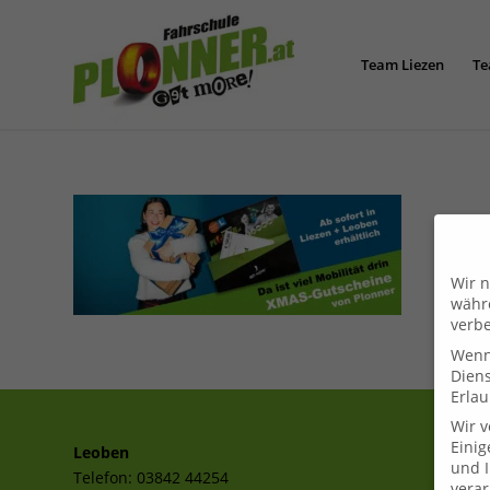
Team Liezen
Te
Wir n
währe
verbe
Wenn 
Dien
Erlau
Wir 
Einig
Leoben
und I
Telefon:
03842 44254
verar