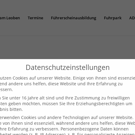
am Leoben
Termine
Führerscheinausbildung
Fuhrpark
AD
Datenschutzeinstellungen
utzen Cookies auf unserer Website. Einige von ihnen sind essenziel
nd andere uns helfen, diese Website und Ihre Erfahrung zu
ssern.
Sie unter 16 Jahre alt sind und Ihre Zustimmung zu freiwilligen
sten geben möchten, müssen Sie Ihre Erziehungsberechtigten um
bnis bitten.
verwenden Cookies und andere Technologien auf unserer Website.
e von ihnen sind essenziell, während andere uns helfen, diese Web
Über uns
hre Erfahrung zu verbessern.
Personenbezogene Daten können
beitet werden (z. B. IP-Adressen), z. B. für personalisierte Anzeige