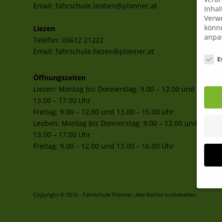
Email:
fahrschule.leoben@plonner.at
Inhal
Verwe
könne
Liezen
anpa
Telefon:
03612 21222
Email:
fahrschule.liezen@plonner.at
Date
E
Öffnungszeiten
Liezen: Montag bis Donnerstag: 9.00 – 12.00 und
13.00 – 17.00 Uhr
Freitag: 9.00 – 12.00 und 13.00 – 15.00 Uhr
Leoben: Montag bis Donnerstag: 9.00 – 12.00 und
13.00 – 17.00 Uhr
Freitag: 9.00 – 12.00 und 13.00 – 16.00 Uhr
Copyright © 2016 - Fahrschule Plonner. Alle Rechte vorbehalten.
Wenn 
Dien