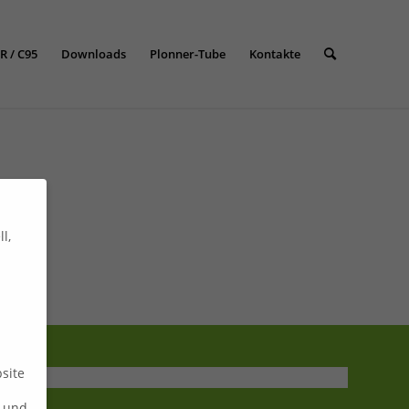
R / C95
Downloads
Plonner-Tube
Kontakte
l,
site
n und