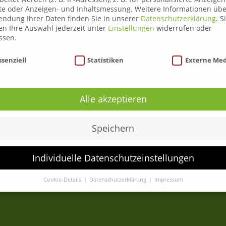
Liezen
te oder Anzeigen- und Inhaltsmessung.
Weitere Informationen übe
Leoben
ndung Ihrer Daten finden Sie in unserer
Datenschutzerklärung
.
S
n Ihre Auswahl jederzeit unter
Einstellungen
widerrufen oder
Anmeldung
ssen.
ADR Gefahrengutlenkerkurse
nschutzeinstellungen
ssenziell
Statistiken
Externe Me
C95 Weiterbildung
News
Kontakt
Alle akzeptieren
Speichern
Individuelle Datenschutzeinstellungen
Cookie-Details
Datenschutzerklärung
Impressum
Datenschutzeinstellungen
Sie unter 16 Jahre alt sind und Ihre Zustimmung zu freiwilligen
sten geben möchten, müssen Sie Ihre Erziehungsberechtigten um