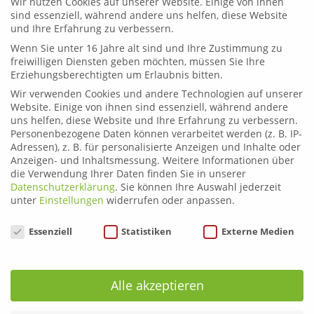
Wir nutzen Cookies auf unserer Website. Einige von ihnen
sind essenziell, während andere uns helfen, diese Website
Leoben
und Ihre Erfahrung zu verbessern.
Telefon:
03842 44254
Wenn Sie unter 16 Jahre alt sind und Ihre Zustimmung zu
Email:
fahrschule.leoben@plonner.at
freiwilligen Diensten geben möchten, müssen Sie Ihre
Erziehungsberechtigten um Erlaubnis bitten.
Liezen
Wir verwenden Cookies und andere Technologien auf unserer
Telefon:
03612 21222
Website. Einige von ihnen sind essenziell, während andere
Email:
fahrschule.liezen@plonner.at
uns helfen, diese Website und Ihre Erfahrung zu verbessern.
Personenbezogene Daten können verarbeitet werden (z. B. IP-
Adressen), z. B. für personalisierte Anzeigen und Inhalte oder
Öffnungszeiten
Anzeigen- und Inhaltsmessung.
Weitere Informationen über
Liezen: Montag bis Donnerstag: 9.00 – 12.00 und 13.00 –
die Verwendung Ihrer Daten finden Sie in unserer
17.00 Uhr
Datenschutzerklärung
.
Sie können Ihre Auswahl jederzeit
Freitag: 9.00 – 12.00 und 13.00 – 15.00 Uhr
unter
Einstellungen
widerrufen oder anpassen.
Leoben: Montag bis Donnerstag: 9.00 – 12.00 und 13.00
Datenschutzeinstellungen
– 17.00 Uhr
Essenziell
Statistiken
Externe Medien
Freitag: 9.00 – 12.00 und 13.00 – 16.00 Uhr
Alle akzeptieren