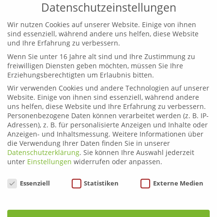
Datenschutzeinstellungen
Wir nutzen Cookies auf unserer Website. Einige von ihnen
sind essenziell, während andere uns helfen, diese Website
und Ihre Erfahrung zu verbessern.
Wenn Sie unter 16 Jahre alt sind und Ihre Zustimmung zu
Leoben
freiwilligen Diensten geben möchten, müssen Sie Ihre
Telefon:
03842 44254
Erziehungsberechtigten um Erlaubnis bitten.
Email:
fahrschule.leoben@plonner.at
Wir verwenden Cookies und andere Technologien auf unserer
Website. Einige von ihnen sind essenziell, während andere
Liezen
uns helfen, diese Website und Ihre Erfahrung zu verbessern.
Telefon:
03612 21222
Personenbezogene Daten können verarbeitet werden (z. B. IP-
Email:
fahrschule.liezen@plonner.at
Adressen), z. B. für personalisierte Anzeigen und Inhalte oder
Anzeigen- und Inhaltsmessung.
Weitere Informationen über
die Verwendung Ihrer Daten finden Sie in unserer
Öffnungszeiten
Datenschutzerklärung
.
Sie können Ihre Auswahl jederzeit
Liezen: Montag bis Donnerstag: 9.00 – 12.00 und 13.00 –
unter
Einstellungen
widerrufen oder anpassen.
17.00 Uhr
Datenschutzeinstellungen
Essenziell
Statistiken
Externe Medien
Freitag: 9.00 – 12.00 und 13.00 – 15.00 Uhr
Leoben: Montag bis Donnerstag: 9.00 – 12.00 und 13.00
– 17.00 Uhr