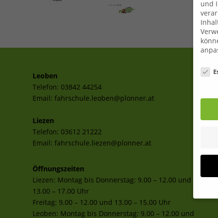
und I
verar
Inhal
Verwe
könne
anpa
Date
E
Leoben
Telefon:
03842 44254
Email:
fahrschule.leoben@plonner.at
Liezen
Telefon:
03612 21222
Email:
fahrschule.liezen@plonner.at
Öffnungszeiten
Liezen: Montag bis Donnerstag: 9.00 – 12.00 und
13.00 – 17.00 Uhr
Freitag: 9.00 – 12.00 und 13.00 – 15.00 Uhr
Leoben: Montag bis Donnerstag: 9.00 – 12.00 und
Wenn 