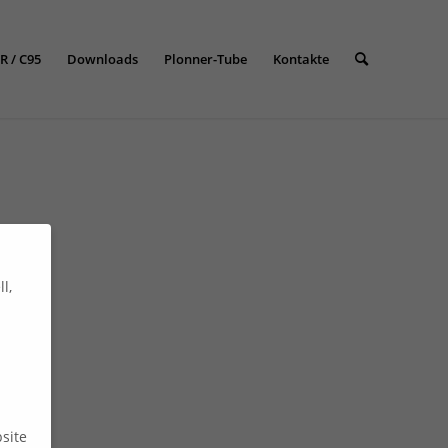
R / C95
Downloads
Plonner-Tube
Kontakte
l,
site