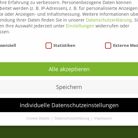
hre Erfahrung zu verbessern.
Personenbezogene Daten können
beitet werden (z. B. IP-Adressen), z. B. für personalisierte Anzeige
te oder Anzeigen- und Inhaltsmessung.
Weitere Informationen übe
ndung Ihrer Daten finden Sie in unserer
Datenschutzerklärung
.
S
n Ihre Auswahl jederzeit unter
Einstellungen
widerrufen oder
ssen.
nschutzeinstellungen
ssenziell
Statistiken
Externe Me
Über uns
Liezen
Alle akzeptieren
Leoben
Anmeldung
Speichern
ADR Gefahrengutlenkerkurse
C95 Weiterbildung
Individuelle Datenschutzeinstellungen
News
Kontakt
Cookie-Details
Datenschutzerklärung
Impressum
Datenschutzeinstellungen
Sie unter 16 Jahre alt sind und Ihre Zustimmung zu freiwilligen