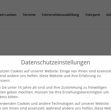
am Leoben
Termine
Führerscheinausbildung
Fuhrpark
AD
Datenschutzeinstellungen
utzen Cookies auf unserer Website. Einige von ihnen sind essenziel
nd andere uns helfen, diese Website und Ihre Erfahrung zu
ssern.
Sie unter 16 Jahre alt sind und Ihre Zustimmung zu freiwilligen
sten geben möchten, müssen Sie Ihre Erziehungsberechtigten um
bnis bitten.
verwenden Cookies und andere Technologien auf unserer Website.
e von ihnen sind essenziell, während andere uns helfen, diese Web