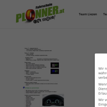
Team Liezen
Te
Wir n
währe
verbe
Wenn 
Dien
Erlau
Wir 
Einig